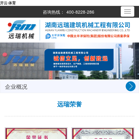
开云·体育
咨询热线：
400-8228-286
Toggle
navigati
企业概况
远瑞荣誉