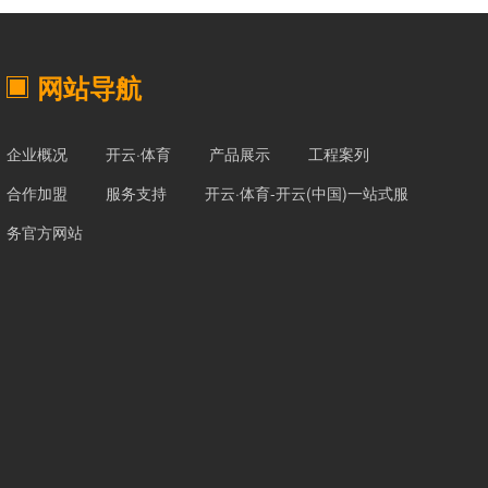
网站导航
企业概况
开云·体育
产品展示
工程案列
合作加盟
服务支持
开云·体育-开云(中国)一站式服
务官方网站