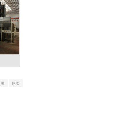
一页
尾页