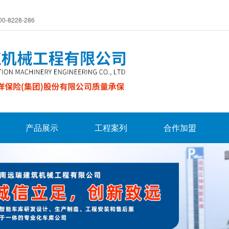
8228-286
产品展示
工程案列
合作加盟