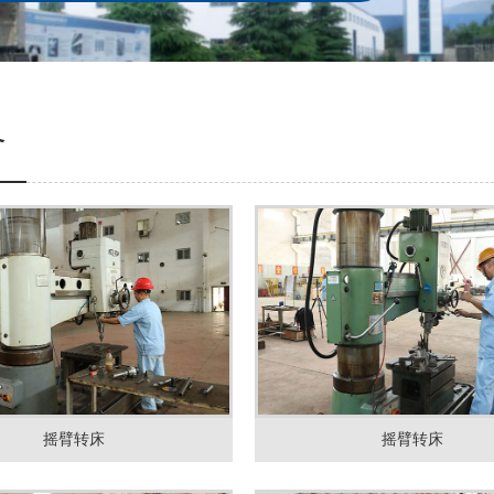
备
摇臂转床
摇臂转床