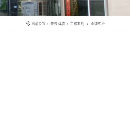
当前位置：
开云·体育
>
工程案列
>
金牌客户