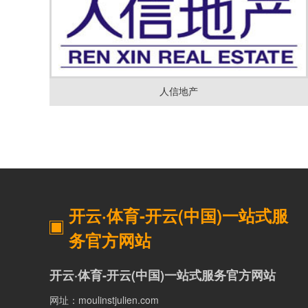
人信地产
开云·体育-开云(中国)一站式服
务官方网站
开云·体育-开云(中国)一站式服务官方网站
网址：moulinstjulien.com