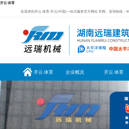
开云·体育
欢迎来到开云·体育-开云(中国)一站式服务官方网站 官网。咨询热线：400-
开云·体育
企业概况
开云·体育