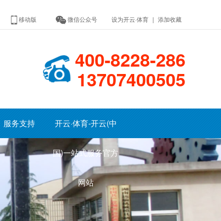
移动版
微信公众号
设为开云·体育
|
添加收藏
400-8228-286
13707400505
服务支持
开云·体育-开云(中
国)一站式服务官方
网站