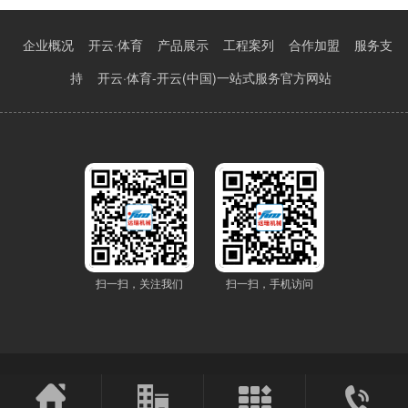
企业概况
开云·体育
产品展示
工程案列
合作加盟
服务支
持
开云·体育-开云(中国)一站式服务官方网站
扫一扫，关注我们
扫一扫，手机访问
COPYRIGHT © MOULINSTJULIEN.COM ALL RIGHTS RESERVED.
开云·体
育-开云(中国)一站式服务官方网站
版权所有