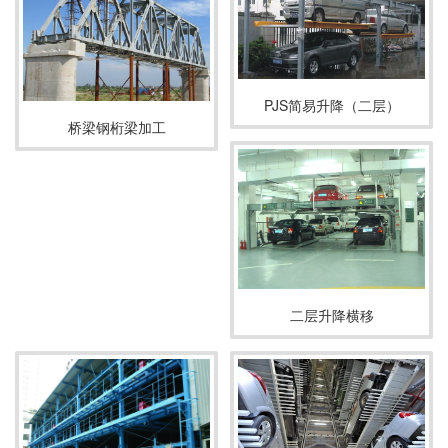
PJS简易升降（二层）
桥梁钢桁梁加工
二层升降横移