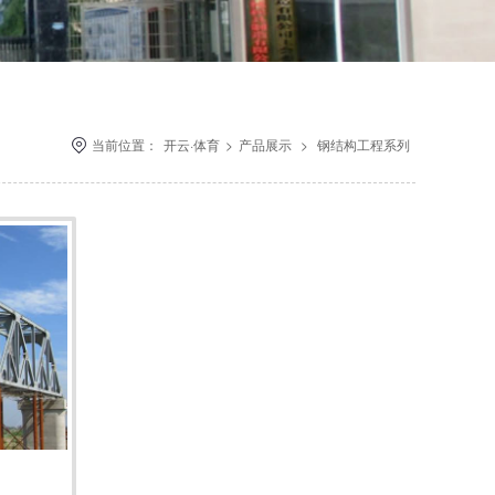
当前位置：
开云·体育
>
产品展示
>
钢结构工程系列