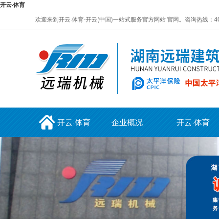
开云·体育
欢迎来到开云·体育-开云(中国)一站式服务官方网站 官网。咨询热线：400-
开云·体育
企业概况
开云·体育