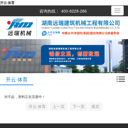
开云·体育
咨询热线：
400-8228-286
Toggle
navigati
开云·体育
对不起，资料正在完善中！
开云·体育
上一页
下一页
尾页