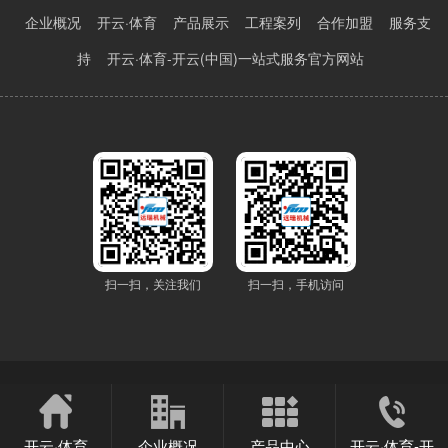
企业概况
开云·体育
产品展示
工程案列
合作加盟
服务支
持
开云·体育-开云(中国)一站式服务官方网站
扫一扫，关注我们
扫一扫，手机访问
COPYRIGHT © MOULINSTJULIEN.COM ALL RIGHTS RESERVED.
开云·体
育-开云(中国)一站式服务官方网站
版权所有
开云·体育
企业概况
产品中心
开云·体育-开