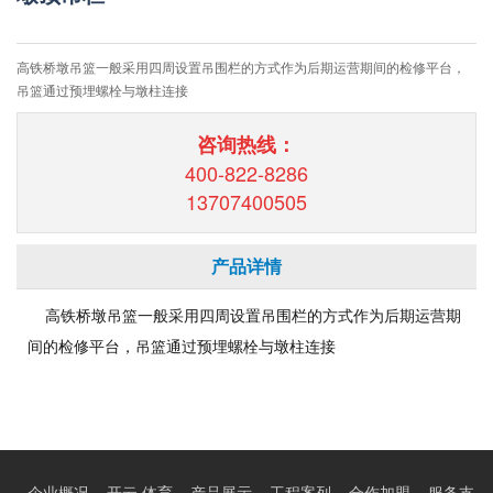
高铁桥墩吊篮一般采用四周设置吊围栏的方式作为后期运营期间的检修平台，
吊篮通过预埋螺栓与墩柱连接
咨询热线：
400-822-8286
13707400505
产品详情
高铁桥墩吊篮一般采用四周设置吊围栏的方式作为后期运营期
间的检修平台，吊篮通过预埋螺栓与墩柱连接
企业概况
开云·体育
产品展示
工程案列
合作加盟
服务支