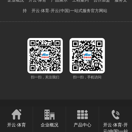
持
开云·体育-开云(中国)一站式服务官方网站
扫一扫，关注我们
扫一扫，手机访问
COPYRIGHT © MOULINSTJULIEN.COM ALL RIGHTS RESERVED.
开云·体
育-开云(中国)一站式服务官方网站
版权所有
开云·体育
企业概况
产品中心
开云·体育-开
云(中国)一站