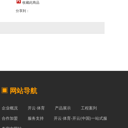
收藏此商品
分享到：
网站导航
企业概况
开云·体育
产品展示
工程案列
合作加盟
服务支持
开云·体育-开云(中国)一站式服