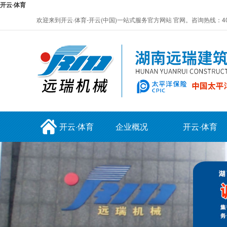
开云·体育
欢迎来到开云·体育-开云(中国)一站式服务官方网站 官网。咨询热线：400-
开云·体育
企业概况
开云·体育