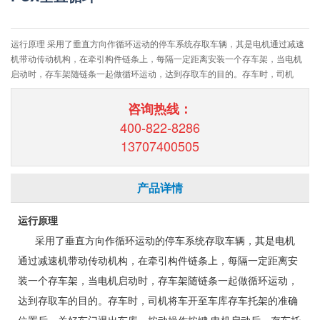
运行原理 采用了垂直方向作循环运动的停车系统存取车辆，其是电机通过减速
机带动传动机构，在牵引构件链条上，每隔一定距离安装一个存车架，当电机
启动时，存车架随链条一起做循环运动，达到存取车的目的。存车时，司机
咨询热线：
400-822-8286
13707400505
产品详情
运行原理
采用了垂直方向作循环运动的停车系统存取车辆，其是电机
通过减速机带动传动机构，在牵引构件链条上，每隔一定距离安
装一个存车架，当电机启动时，存车架随链条一起做循环运动，
达到存取车的目的。存车时，司机将车开至车库存车托架的准确