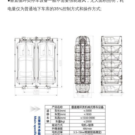
●垂直循环类停车设备一般不需要强制通风，无大面积照明，耗
电量仅为普通地下车库的35%控制方式和操作方式;