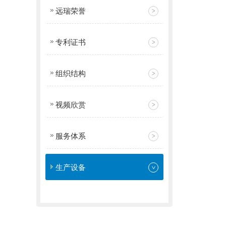
远瑞荣誉
专利证书
组织结构
视频欣赏
服务体系
生产设备