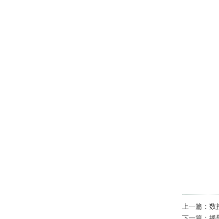
上一篇：
数
下一篇：
摇