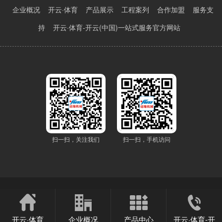
企业概况
开云·体育
产品展示
工程案列
合作加盟
服务支
持
开云·体育-开云(中国)一站式服务官方网站
扫一扫，关注我们
扫一扫，手机访问
COPYRIGHT © MOULINSTJULIEN.COM ALL RIGHTS RESERVED.
开云·体
育-开云(中国)一站式服务官方网站
版权所有
开云·体育
企业概况
产品中心
开云·体育-开