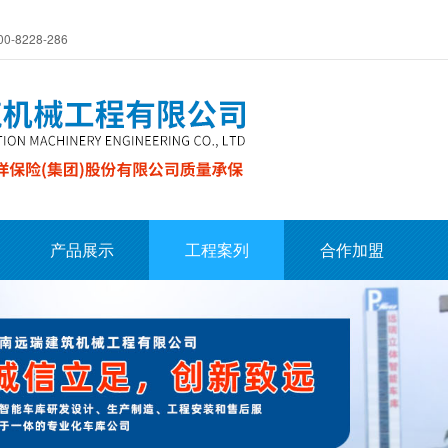
8228-286
产品展示
工程案列
合作加盟