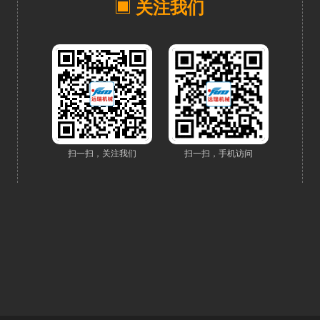
关注我们
扫一扫，关注我们
扫一扫，手机访问