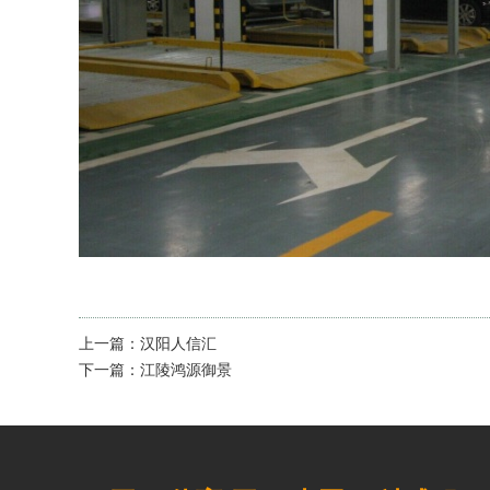
上一篇：
汉阳人信汇
下一篇：
江陵鸿源御景